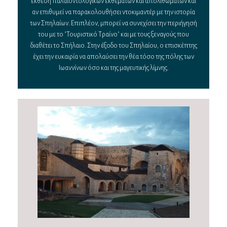
έκθεση παλαιοντολογικών εκθεμάτων και απολιθωμάτων και
αν επιθυμεί να παρακολουθήσει ντοκιμαντέρ με την ιστορία
των Σπηλαίων. Επιπλέον, μπορεί να συνεχίσει την περιήγησή
του με το "Τουριστικό Τραίνο" και με τους ξεναγούς που
διαθέτει το Σπήλαιο. Στην έξοδο του Σπηλαίου, ο επισκέπτης
έχει την ευκαιρία να απολαύσει την θέα τόσο της πόλης των
Ιωαννίνων όσο και της μαγευτικής λίμνης.