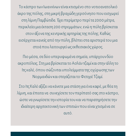
Το κάστρο των Ιωαννίνων είναι κτισμένο στο νοτιοανατολικό
άκρο της πόλης, στη μικρή βραχώδη χερσόνησο που εισχωρεί
στη λίμνη Παμβώτιδα. Έχει περίμετρο περί τα 2000 μέτρα,
περικλείει μια έκταση 200 στρεμμάτων, ενώ η πύλη βρίσκεται
στον άξονα της κεντρικής αρτηρίας της πόλης. Καθώς
εισέρχεται κανείς από την πύλη, βλέπει στα αριστερά του μια
στοά που λειτουργεί ως εκθεσιακός χώρος.
Πιο μέσα, σε δύο υπερυψωμένα σημεία, υπάρχουν δύο
ακροπόλεις. Στη μια βρίσκεται το Ασλάν τζαμί και στην άλλη το
Ιτς καλέ, όπου σώζονται υπολείμματα της οχύρωσης των
Νορμανδών και στεγάζεται το Φετιχιέ Τζαμί.
Στο Ιτς Καλέ αξίζει να κάνετε μια στάση για ένα καφέ, με θέα τη
λίμνη, και έπειτα να συνεχίσετε τον περίπατό σας στο κάστρο,
ώστε να γνωρίσετε την ιστορία του και να παρατηρήσετε την
ιδιαίτερη αρχιτεκτονική των σπιτιών που είναι χτισμένα σε
αυτό.