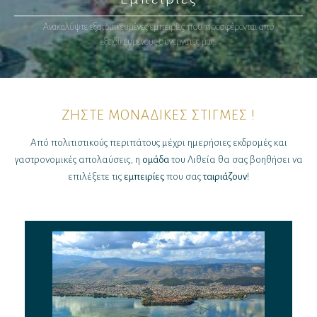
Ανακαλύψτε εξατομικευμένες εμπειρίες που προσφέρονται από
εξειδικευμένους συνεργάτες μας.
ΖΉΣΤΕ ΜΟΝΑΔΙΚΈΣ ΣΤΙΓΜΈΣ !
Από πολιτιστικούς περιπάτους μέχρι ημερήσιες εκδρομές και
γαστρονομικές απολαύσεις, η
ομάδα
του Λιθεία θα σας βοηθήσει να
επιλέξετε τις
εμπειρίες
που σας
ταιριάζουν
!