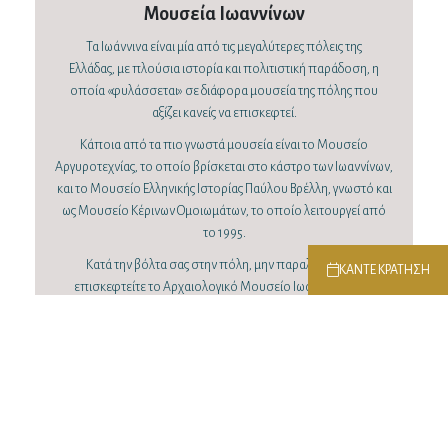
Μουσεία Ιωαννίνων
Τα Ιωάννινα είναι μία από τις μεγαλύτερες πόλεις της
Ελλάδας, με πλούσια ιστορία και πολιτιστική παράδοση, η
οποία «φυλάσσεται» σε διάφορα μουσεία της πόλης που
αξίζει κανείς να επισκεφτεί.
Κάποια από τα πιο γνωστά μουσεία είναι το Μουσείο
Αργυροτεχνίας, το οποίο βρίσκεται στο κάστρο των Ιωαννίνων,
και το Μουσείο Ελληνικής Ιστορίας Παύλου Βρέλλη, γνωστό και
ως Μουσείο Κέρινων Ομοιωμάτων, το οποίο λειτουργεί από
το 1995.
Κατά την βόλτα σας στην πόλη, μην παραλείψετε να
ΚΑΝΤΕ ΚΡΑΤΗΣΗ
επισκεφτείτε το Αρχαιολογικό Μουσείο Ιωαννίνων, στο
κέντρο της πόλης, και φυσικά το Μουσείο του Αλή Πασά και
Επαναστατικής Περιόδου, που κοσμεί την νήσο των Ιωαννίνων
και δέχεται πληθώρα επισκεπτών κάθε εποχή του χρόνου.