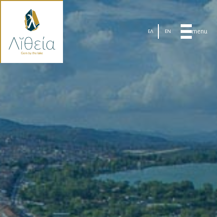
menu
ΕΛ
EN