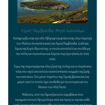
Λίμνη Παμβώτιδα- Νησί Ιωαννίνων
Κατηφορίζοντας την οδό Αβέρωφ και φτάνοντας στην περιοχή
του Μώλου συναντά κανείς την λίμνη Παμβώτιδα, ή αλλιώς
λίμνη της Κυρά-Φροσύνης, η οποία αποτελεί ένα στολίδι για
την πόλη των Ιωαννίνων και λέγεται πως έχει ηλικία 20.000
ετών.
Γύρω της περιστρέφεται όλη η ζωή της πόλης και οι περίπατοι
πλάι στο νερό αποτελούν αναπόσπαστο κομμάτι της ζωής
των κατοίκων. Στο μέσο περίπου της Λίμνης βρίσκεται ένα
μικρό νησί το οποίο έχει συνδεθεί με την ιστορία και τον
θάνατο του Αλή Πασά.
Μάλιστα, από την λίμνη ξεκινούν καραβάκια που
πραγματοποιούν δρομολόγια από και προς το νησάκι κάθε