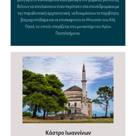
μισή ώρα το καλοκαίρι και κάθε μία ώρα τον χειμώνα, για όσους
θέλουν να απολαύσουν έναν περίπατο στα στενά δρομάκια με
την παραδοσιακή αρχιτεκτονική, να δοκιμάσουν τα περιβόητα
βατραχοπόδαρα και να επισκεφτούν το Μουσείο του Αλή
Πασά, το οποίο στεγάζεται στο μοναστήρι του Αγίου
Παντελεήμονα.
Κάστρο Ιωαννίνων