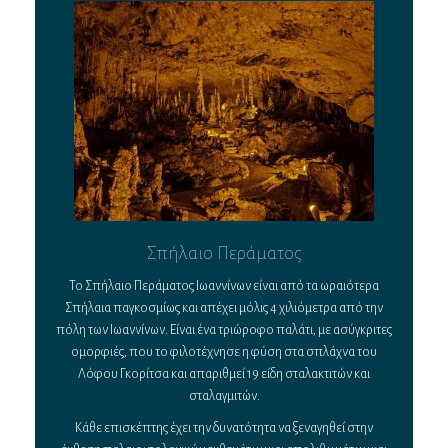
Σπήλαιο Περάματος
Το Σπήλαιο Περάματος Ιωαννίνων είναι από τα ωραιότερα
Σπήλαια παγκοσμίως και απέχει μόλις 4 χιλιόμετρα από την
πόλη των Ιωαννίνων. Είναι ένα τριώροφο παλάτι, με ασύγκριτες
ομορφιές, που το φιλοτέχνησε η φύση στα σπλάχνα του
Λόφου Γκορίτσα και απαριθμεί 19 είδη σταλακτιτών και
σταλαγμιτών.
Κάθε επισκέπτης έχει την δυνατότητα να ξεναγηθεί στην