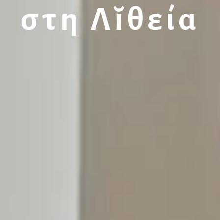
στη Λĭθεία