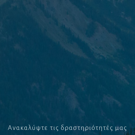
Ανακαλύψτε τις δραστηριότητές μας