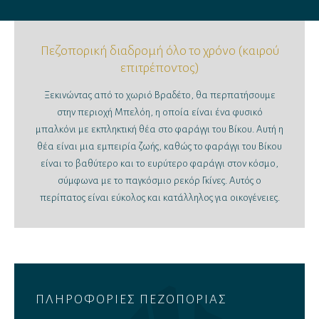
Πεζοπορική διαδρομή όλο το χρόνο (καιρού
επιτρέποντος)
Ξεκινώντας από το χωριό Βραδέτο, θα περπατήσουμε
στην περιοχή Μπελόη, η οποία είναι ένα φυσικό
μπαλκόνι με εκπληκτική θέα στο φαράγγι του Βίκου. Αυτή η
θέα είναι μια εμπειρία ζωής, καθώς το φαράγγι του Βίκου
είναι το βαθύτερο και το ευρύτερο φαράγγι στον κόσμο,
σύμφωνα με το παγκόσμιο ρεκόρ Γκίνες. Αυτός ο
περίπατος είναι εύκολος και κατάλληλος για οικογένειες.
ΠΛΗΡΟΦΟΡΙΕΣ ΠΕΖΟΠΟΡΙΑΣ