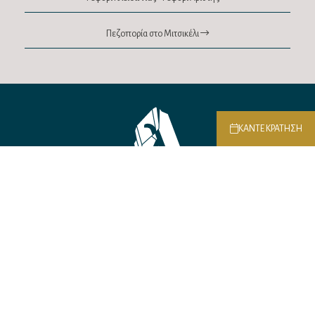
Πεζοπορία στο Μιτσικέλι
ΚΑΝΤΕ ΚΡΑΤΗΣΗ
Επικοινωνία
Σούτσου 44, Ιωάννινα
T.
26510 65202
ΚΙΝ.
698 991 3137
E.
info@lithia.gr